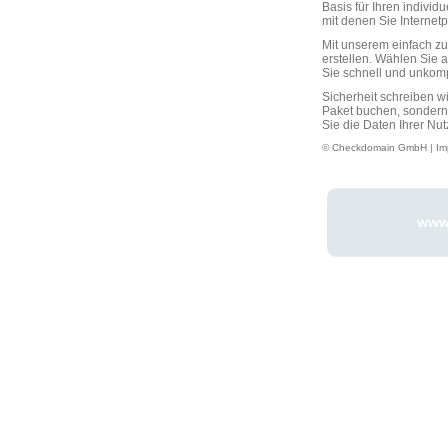
Basis für Ihren individ
mit denen Sie Interne
Mit unserem einfach 
erstellen. Wählen Sie 
Sie schnell und unkompli
Sicherheit schreiben w
Paket buchen, sondern
Sie die Daten Ihrer Nut
© Checkdomain GmbH |
Im
www