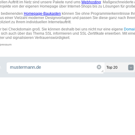
uellen Auftritt im Netz sind unsere Pakete rund ums
Webhosting
: Maßgeschneiderte A
tprojekte von der eigenen Homepage über Internet-Shops bis zu Lösungen für gr
zu bedienenden
Homepage-Baukasten
können Sie ohne Programmierkenntnisse Ihre
aus einer Vielzahl moderner Designvorlagen und passen Sie diese ganz nach Ihre
ziert zu Ihrem individuellen Internetauftritt.
ir bei Checkdomain groß. Sie können deshalb bei uns nicht nur eine eigene
Domai
 sich auch über das Thema SSL informieren und SSL-Zertifikate erwerben. Mit ein
zer und signalisieren Vertrauenswürdigkeit.
pressum
.
Top 20